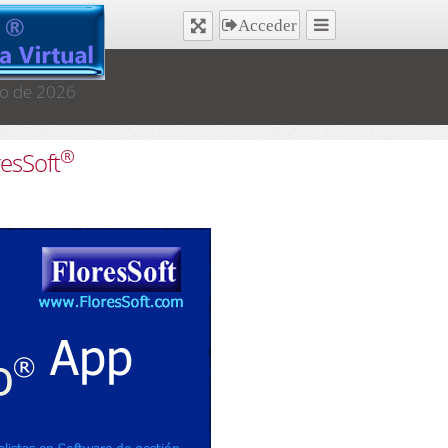
Acceder
to de 2026
®
esSoft