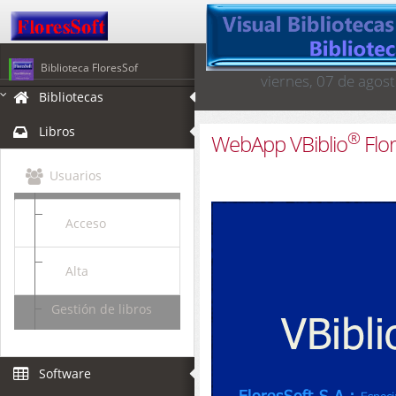
Biblioteca FloresSof
viernes, 07 de agos
Bibliotecas
Libros
®
WebApp VBiblio
Flor
Usuarios
Acceso
Alta
Gestión de libros
Software