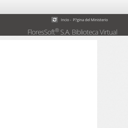
Incio - P?gina del Ministerio
®
FloresSoft
S.A. Biblioteca Virtual